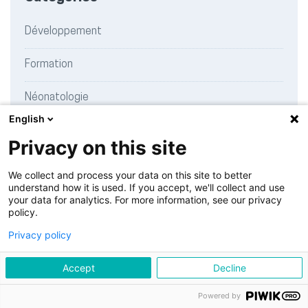
Développement
Formation
Néonatologie
English
Recherche
Privacy on this site
Témoignages
We collect and process your data on this site to better
understand how it is used. If you accept, we'll collect and use
your data for analytics. For more information, see our privacy
policy.
Charte de publication
Privacy policy
© 2026 NeonatHUG | Un blog des
Hôpitaux Universitaires de
Accept
Decline
Genève
Powered by