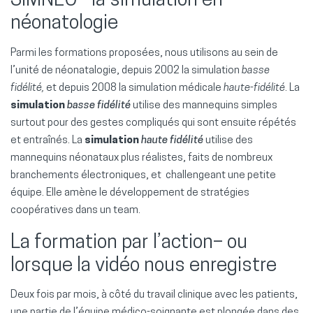
SIMNEO –la simulation en
néonatologie
Parmi les formations proposées, nous utilisons au sein de
l’unité de néonatalogie, depuis 2002 la simulation
basse
fidélité,
et depuis 2008 la simulation médicale
haute-fidélité
. La
simulation
basse fidélité
utilise des mannequins simples
surtout pour des gestes compliqués qui sont ensuite répétés
et entraînés. La
simulation
haute fidélité
utilise des
mannequins néonataux plus réalistes, faits de nombreux
branchements électroniques, et challengeant une petite
équipe. Elle amène le développement de stratégies
coopératives dans un team.
La formation par l’action– ou
lorsque la vidéo nous enregistre
Deux fois par mois, à côté du travail clinique avec les patients,
une partie de l’équipe médico-soignante est plongée dans des