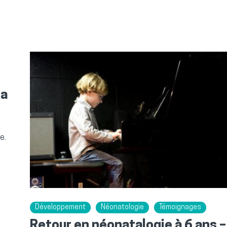
la
e.
Développement
Néonatologie
Témoignages
Retour en néonatalogie à 6 ans –