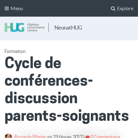
Menu
Explore
NeonatHUG
Formation
Cycle de
conférences-
discussion
parents-soignants
Riccardo Pfister
on
23 février 2017
|
0 Commentaire